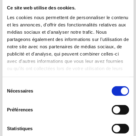
Dans la suite logique du soutien aux
Ce site web utilise des cookies.
commerçants réalisé l’an passé, nous
souhaitons aider les restaurateurs,
Les cookies nous permettent de personnaliser le contenu
artisans, petits commerces et artistes
et les annonces, d'offrir des fonctionnalités relatives aux
en facilitant la communication avec
médias sociaux et d'analyser notre trafic. Nous
leur clientèle régionale.
partageons également des informations sur l'utilisation de
notre site avec nos partenaires de médias sociaux, de
Grâce au Journal de Morges et 3
publicité et d'analyse, qui peuvent combiner celles-ci
autres partenaires, nous participons
avec d'autres informations que vous leur avez fournies
au projet « 300 annonces solidaires
ou qu'ils ont collectées lors de votre utilisation de leurs
pour la relance ».
services.
Sélection
Nécessaires
du
consentement
Préférences
Statistiques