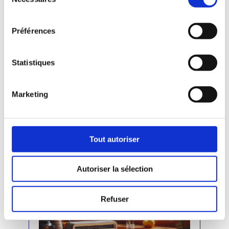
Ensemble, vers une fin d’année
du
douce et lumineuse
consentement
Quand l’hiver enveloppe le paysage
Préférences
et qu’une bougie vacille doucement
dans la pénombre, le temps semble
ralentir. C’est l’occasion de faire
Statistiques
une pause, de regarder l’année qui
s’achève avec un peu de recul et
beaucoup de gratitude. À vous, qui
avez illuminé cette année...
Marketing
Tout autoriser
Autoriser la sélection
Refuser