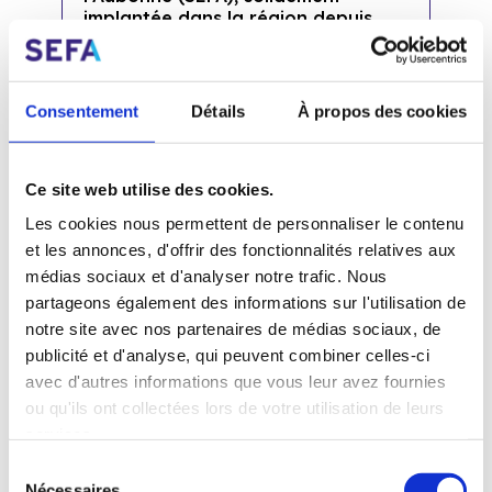
implantée dans la région depuis
130 ans, annonce une prise de
participation minoritaire de 30 %
dans Littoral Energie, jeune
entreprise prometteuse fondée en
Consentement
Détails
À propos des cookies
2019. Cette alliance entre
expérience et...
Ce site web utilise des cookies.
Les cookies nous permettent de personnaliser le contenu
et les annonces, d'offrir des fonctionnalités relatives aux
médias sociaux et d'analyser notre trafic. Nous
partageons également des informations sur l'utilisation de
notre site avec nos partenaires de médias sociaux, de
publicité et d'analyse, qui peuvent combiner celles-ci
avec d'autres informations que vous leur avez fournies
ou qu'ils ont collectées lors de votre utilisation de leurs
services.
Sélection
Nécessaires