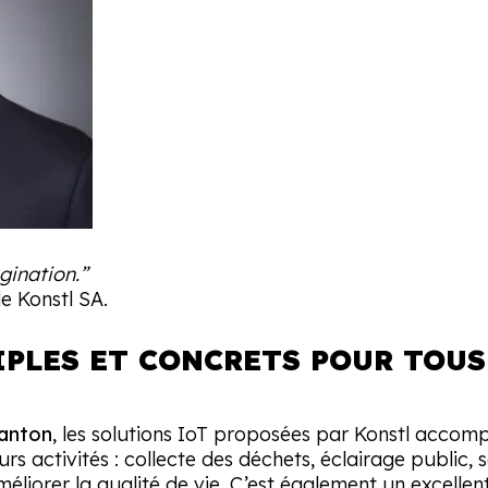
agination.”
e Konstl SA.
IPLES ET CONCRETS POUR TOUS
canton
, les solutions IoT proposées par Konstl accomp
 activités : collecte des déchets, éclairage public, s
méliorer la qualité de vie. C’est également un excellent