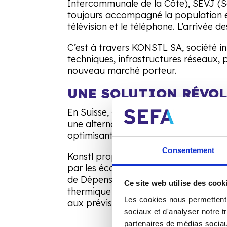
Intercommunale de la Côte), SEVJ (So
toujours accompagné la population en di
télévision et le téléphone. L’arrivée
C’est à travers KONSTL SA, société in
techniques, infrastructures réseaux, 
nouveau marché porteur.
UNE SOLUTION RÉVO
En Suisse, 40% des consommation d’é
une alternative au remplacement de m
optimisant la performance des install
Consentement
Konstl propose un nouveau modèle d’
par les économies réalisées, elles-mê
de Dépense de Chaleur) et de l’empr
Ce site web utilise des cook
thermique des bâtiments et connaître
Les cookies nous permettent d
aux prévisions météorologiques, perm
sociaux et d'analyser notre t
partenaires de médias sociaux