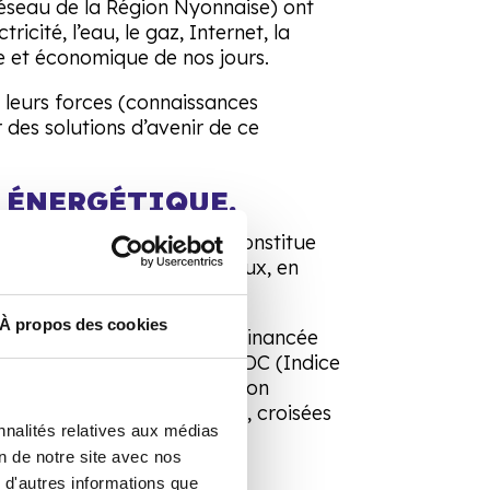
réseau de la Région Nyonnaise) ont
icité, l’eau, le gaz, Internet, la
le et économique de nos jours.
r leurs forces (connaissances
 des solutions d’avenir de ce
 ÉNERGÉTIQUE.
ments. La solution Konstl constitue
ion pouvant s’avérer onéreux, en
À propos des cookies
 solution connectée, autofinancée
ainsi à la diminution de l’IDC (Indice
t à concevoir la modélisation
nnées analysées en continu, croisées
nnalités relatives aux médias
on de notre site avec nos
 d'autres informations que