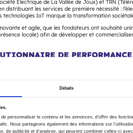
ciété Électrique de La Vallée de Joux) et TRN (Télé
stribuant les services de première nécessité : l’électr
 des technologies IoT marque la transformation sociéta
novante et agile, que les fondateurs ont souhaité uni
présence locale) afin de développer et commercialiser
LUTIONNAIRE DE PERFORMANCE
nergie et 30% des émissions de CO
relèvent des bâti
2
atériel à neuf ou au déploiement de projets d’isolat
ations existantes.
Détails
affaires en matière de performance énergétique. Une
mes garanties contractuellement. Ce service contribue 
einte CO
des bâtiments. Les données récoltées serven
2
ies.
 avec précision leurs signatures énergétiques. Ces do
e personnaliser le contenu et les annonces, d'offrir des fonctio
ettent d’optimiser la production de chaleur.
rafic. Nous partageons également des informations sur l'utilisati
, de publicité et d'analyse, qui peuvent combiner celles-ci avec